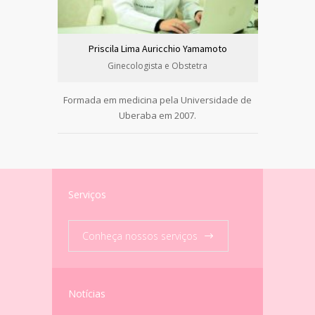
Priscila Lima Auricchio Yamamoto
Ginecologista e Obstetra
Formada em medicina pela Universidade de
Formada 
Uberaba em 2007.
Medicina de
Serviços
Conheça nossos serviços
Notícias