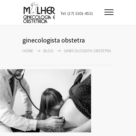
Tel: (17) 3201-4521
ginecologista obstetra
HOME
BLOG
GINECOLOGISTA OBSTETRA